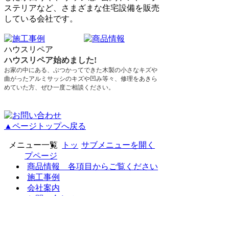
ステリアなど、さまざまな住宅設備を販売
している会社です。
ハウスリペア
ハウスリペア始めました!
お家の中にある、ぶつかってできた木製の小さなキズや
曲がったアルミサッシのキズや凹み等々、修理をあきら
めていた方、ぜひ一度ご相談ください。
▲ページトップへ戻る
メニュー一覧
ト​ッ​
サブメニューを開く
プ​ペ​ー​ジ​
商​品​情​報​ ​各​項​目​か​ら​ご​覧​く​だ​さ​い​
施​工​事​例​
会​社​案​内​
お​問​い​合​わ​せ​
イ​ベ​ン​ト​
個​人​情​報​保​護​方​針​